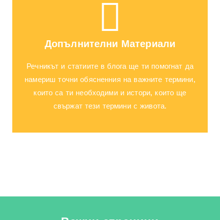
Допълнителни Материали
Речникът и статиите в блога ще ти помогнат да
намериш точни обясненния на важните термини,
които са ти необходими и истори, които ще
свържат тези термини с живота.