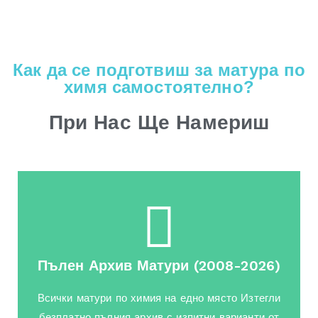
Как да се подготвиш за матура по
химя самостоятелно?
При Нас Ще Намериш
Пълен Архив Матури (2008-2026)
Всички матури по химия на едно място Изтегли
безплатно пълния архив с изпитни варианти от