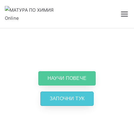
МАТУРА ПО ХИМИЯ
портал за самоподготовка
Online
Подготви Се За Матура По
Химия Онлайн
НАУЧИ ПОВЕЧЕ
ЗАПОЧНИ ТУК