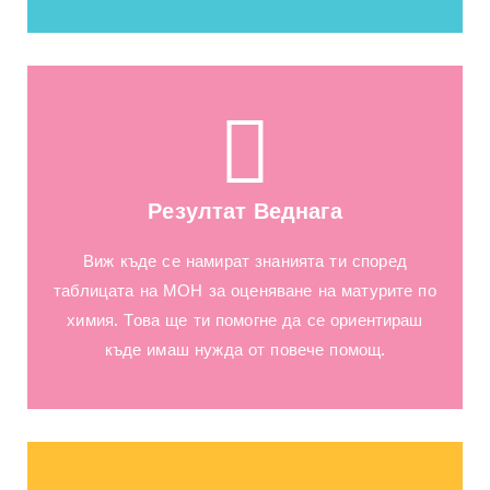
Резултат Веднага
Виж къде се намират знанията ти според
таблицата на МОН за оценяване на матурите по
химия. Това ще ти помогне да се ориентираш
къде имаш нужда от повече помощ.