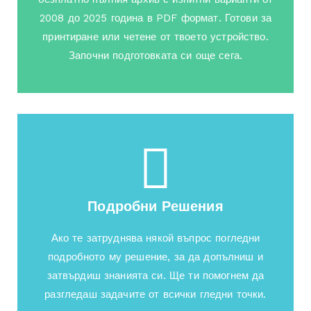
2008 до 2025 година в PDF формат. Готови за
принтиране или четене от твоето устройство.
Започни подготовката си още сега.
Подробни Решения
Ако те затруднява някой въпрос погледни
подробното му решение, за да допълниш и
затвърдиш знанията си. Ще ти помогнем да
разгледаш задачите от всички гледни точки.