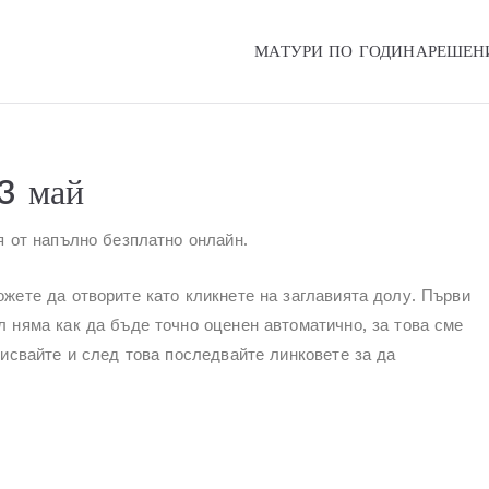
МАТУРИ ПО ГОДИНА
РЕШЕН
Online
3 май
я от напълно безплатно онлайн.
жете да отворите като кликнете на заглавията долу. Първи
 няма как да бъде точно оценен автоматично, за това сме
исвайте и след това последвайте линковете за да