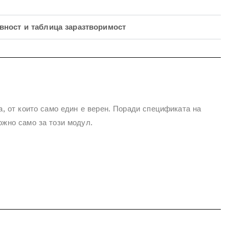
вност и таблица заразтворимост
а, от които само един е верен. Поради спецификата на
ожно само за този модул.