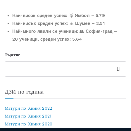
Най-висок среден успех:
🥇
Ямбол
–
5.79
Най-нисък среден успех:
⚠️
Шумен
–
2.51
Най-много явили се ученици:
👥
София-град
–
20 ученици
,
среден успех: 5.64
Търсене
Търсен
е
ДЗИ по година
Матури по Химия 2022
Матури по Химия 2021
Матури по Химия 2020