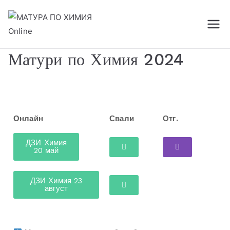
МАТУРА ПО ХИМИЯ
портал за самоподготовка
Online
Матури по Химия 2024
Онлайн
Свали
Отг.
ДЗИ Химия
20 май
ДЗИ Химия 23
август