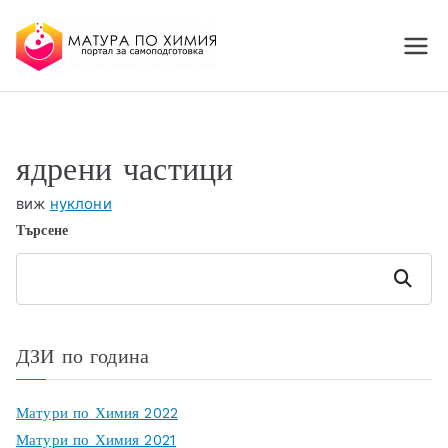
МАТУРА ПО ХИМИЯ
портал за самоподготовка
Online
ядрени частици
виж
нуклони
Търсене
Търсене
ДЗИ по година
Матури по Химия 2022
Матури по Химия 2021