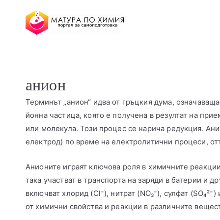
МАТУРА ПО ХИМИЯ 
портал за самоподготовка
анион
Терминът „анион“ идва от гръцкия дума, означаваща
йонна частица, която е получена в резултат на при
или молекула. Този процес се нарича редукция. Ан
електрод) по време на електролитични процеси, от
Анионите играят ключова роля в химичните реакции
така участват в транспорта на заряди в батерии и 
включват хлорид (Cl⁻), нитрат (NO₃⁻), сулфат (SO₄²⁻
от химични свойства и реакции в различните вещес