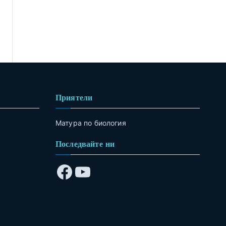
Приятели
Матура по биология
Последвайте ни