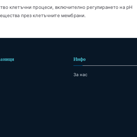
ство клетъчни процеси, включително регулирането на pH
вещества през клетъчните мембрани.
раници
Инфо
За нас