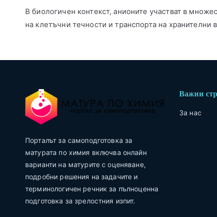
В биологичен контекст, анионите участват в множе
на клетъчни течности и транспорта на хранителни 
Важни ст
За нас
Порталът за самоподготовка за
матурата по химия включва онлайн
варианти на матурите с оценяване,
подробни решения на задачите и
терминологичен речник за пълноценна
подготовка за зрелостния изпит.