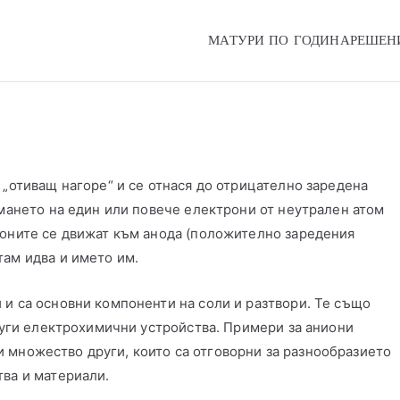
МАТУРИ ПО ГОДИНА
РЕШЕН
Online
 „отиващ нагоре“ и се отнася до отрицателно заредена
емането на един или повече електрони от неутрален атом
ионите се движат към анода (положително заредения
там идва и името им.
 и са основни компоненти на соли и разтвори. Те също
други електрохимични устройства. Примери за аниони
) и множество други, които са отговорни за разнообразието
тва и материали.