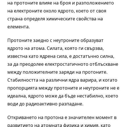
на протоните влияе на броя и разположението
на електроните около ядрото, което от своя
страна определя химическите свойства на
елемента.
Протоните заедно с неутроните образуват
ядрото на атома. Силата, която ги свързва,
известна като ядрена сила, е достатъчно силна,
за да преодолее електростатичното отблъскване
между положителните заряди на протоните.
Стабилността на различни ядра варира, и когато
пропорцията между протоните и неутроните не е
идеална, ядрото може да бъде нестабилно, което
води до радиоактивно разпадане.
Откриването на протона е значителен момент в
развитието на атомната физика и химия, като