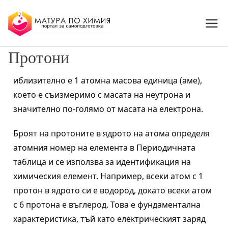
МАТУРА ПО ХИМИЯ
портал за самоподготовка
Online
Протони
иблизително е 1 атомна масова единица (аме),
което е съизмеримо с масата на неутрона и
значително по-голямо от масата на електрона.
Броят на протоните в ядрото на атома определя
атомния номер на елемента в Периодичната
таблица и се използва за идентификация на
химическия елемент. Например, всеки атом с 1
протон в ядрото си е водород, докато всеки атом
с 6 протона е въглерод. Това е фундаментална
характеристика, тъй като електрическият заряд