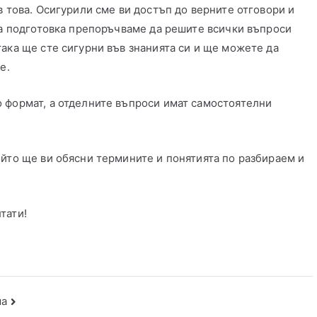
в това. Осигурили сме ви достъп до верните отговори и
та подготовка препоръчваме да решите всички въпроси
ака ще сте сигурни във знанията си и ще можете да
е.
 формат, а отделните въпроси имат самостоятелни
ойто ще ви обясни термините и понятията по разбираем и
тати!
ма