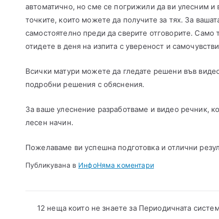
автоматично, но сме се погрижили да ви улесним и 
точките, които можете да получите за тях. За ваша
самостоятелно преди да сверите отговорите. Само т
отидете в деня на изпита с увереност и самочувстви
Всички матури можете да гледате решени във видео
подробни решения с обяснения.
За ваше улеснение разработваме и видео речник, к
лесен начин.
Пожелаваме ви успешна подготовка и отлични резул
Публикувана в
Инфо
Няма коментари
12 неща които не знаете за Периодичната систе