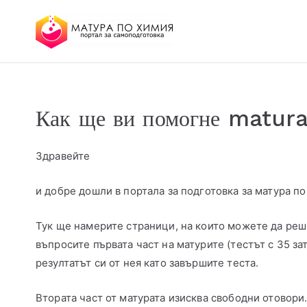
МАТУРА ПО ХИМИЯ 
портал за самоподготовка
Как ще ви помогне matur
Здравейте
и добре дошли в портала за подготовка за матура по
Тук ще намерите страници, на които можете да реш
въпросите първата част на матурите (тестът с 35 з
резултатът си от нея като завършите теста.
Втората част от матурата изисква свободни отовори