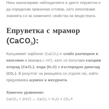
Нека анализираме наблюденията в двете епруветки и
да определим правилния отговор, като използваме
знанията си за химичните свойства на веществата.
Епруветка с мрамор
(CaCO₃):
Калциевият карбонат (CaCO₃) е
слабо разтворим в
киселини
и реагира с HCl, като се получава
калциев
хлорид (CaCl₂)
,
вода (H₂O)
и
въглероден диоксид
(CO₂)
. В резултат на реакцията се отделя газ, който
предизвиква
шумене и мехурчета
.
Химично уравнение:
CaCO₃ + 2HCl → CaCl₂ + H₂O + CO₂↑