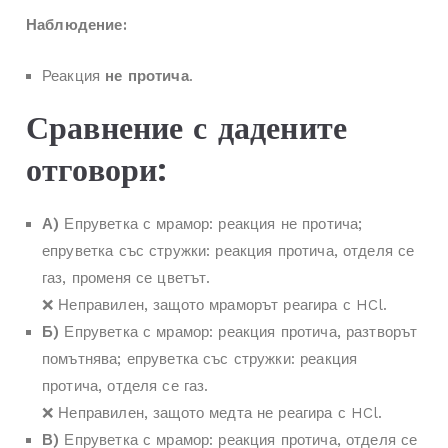
Наблюдение:
Реакция
не протича
.
Сравнение с дадените
отговори:
А)
Епруветка с мрамор: реакция не протича;
епруветка със стружки: реакция протича, отделя се
газ, променя се цветът.
❌ Неправилен, защото мраморът реагира с HCl.
Б)
Епруветка с мрамор: реакция протича, разтворът
помътнява; епруветка със стружки: реакция
протича, отделя се газ.
❌ Неправилен, защото медта не реагира с HCl.
В)
Епруветка с мрамор: реакция протича, отделя се