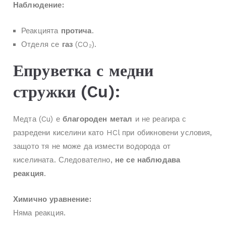
Наблюдение:
Реакцията
протича
.
Отделя се
газ
(CO₂).
Епруветка с медни
стружки (Cu):
Медта (Cu) е
благороден метал
и не реагира с
разредени киселини като HCl при обикновени условия,
защото тя не може да измести водорода от
киселината. Следователно,
не се наблюдава
реакция
.
Химично уравнение:
Няма реакция.