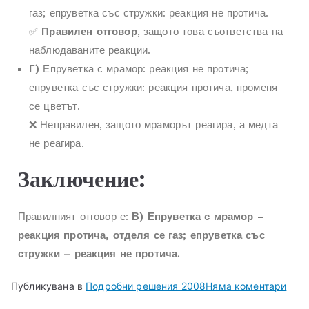
газ; епруветка със стружки: реакция не протича.
✅
Правилен отговор
, защото това съответства на
наблюдаваните реакции.
Г)
Епруветка с мрамор: реакция не протича;
епруветка със стружки: реакция протича, променя
се цветът.
❌ Неправилен, защото мраморът реагира, а медта
не реагира.
Заключение:
Правилният отговор е:
В) Епруветка с мрамор –
реакция протича, отделя се газ; епруветка със
стружки – реакция не протича.
Публикувана в
Подробни решения 2008
Няма коментари