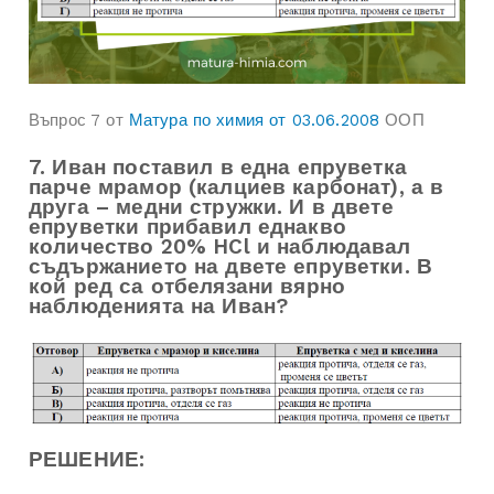
Въпрос 7 от
Матура по химия от 03.06.2008
ООП
7. Иван поставил в една епруветка
парче мрамор (калциев карбонат), а в
друга – медни стружки. И в двете
епруветки прибавил еднакво
количество 20% HCl и наблюдавал
съдържанието на двете епруветки. В
кой ред са отбелязани вярно
наблюденията на Иван?
РЕШЕНИЕ: