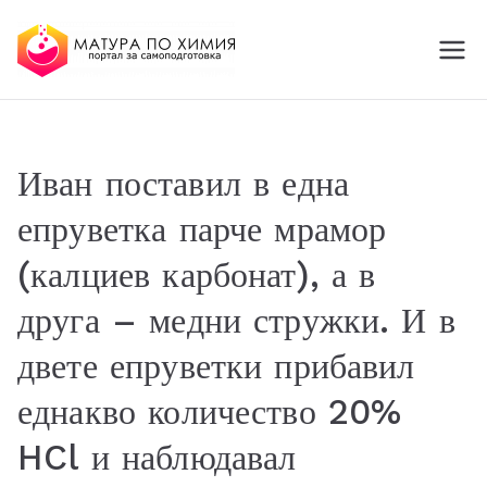
МАТУРА ПО ХИМИЯ
портал за самоподготовка
Online
Иван поставил в една
епруветка парче мрамор
(калциев карбонат), а в
друга – медни стружки. И в
двете епруветки прибавил
еднакво количество 20%
HCl и наблюдавал