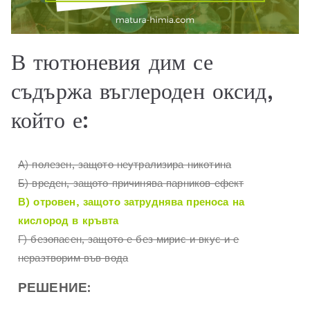
В тютюневия дим се
съдържа въглероден оксид,
който е:
А) полезен, защото неутрализира никотина
Б) вреден, защото причинява парников ефект
В) отровен, защото затруднява преноса на
кислород в кръвта
Г) безопасен, защото е без мирис и вкус и е
неразтворим във вода
РЕШЕНИЕ: