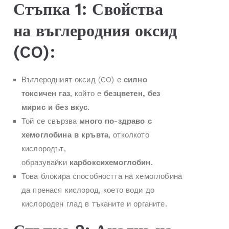
Стъпка 1: Свойства
на въглеродния оксид
(CO):
Въглеродният оксид (CO) е
силно
токсичен газ
, който е
безцветен, без
мирис и без вкус
.
Той се свързва
много по-здраво с
хемоглобина в кръвта
, отколкото
кислородът,
образувайки
карбоксихемоглобин
.
Това блокира способността на хемоглобина
да пренася кислород, което води до
кислороден глад в тъканите и органите.