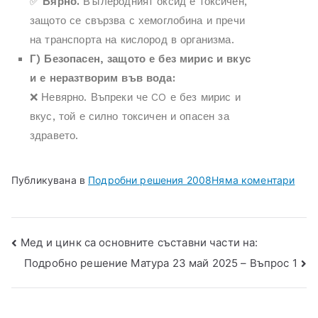
✅
Вярно.
Въглеродният оксид е токсичен,
защото се свързва с хемоглобина и пречи
на транспорта на кислород в организма.
Г) Безопасен, защото е без мирис и вкус
и е неразтворим във вода:
❌ Невярно. Въпреки че CO е без мирис и
вкус, той е силно токсичен и опасен за
здравето.
Публикувана в
Подробни решения 2008
Няма коментари
Мед и цинк са основните съставни части на:
Подробно решение Матура 23 май 2025 – Въпрос 1