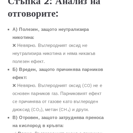
Стъпка 2: Анализ на
отговорите:
А) Полезен, защото неутрализира
никотина:
❌ Невярно. Въглеродният оксид не
неутрализира никотина и няма никакъв
полезен ефект.
Б) Вреден, защото причинява парников
ефект:
❌ Невярно. Въглеродният оксид (CO) не е
основен парников газ. Парниковият ефект
се причинява от газове като въглероден
диоксид (CO₂), метан (CH₄) и други.
В) Отровен, защото затруднява преноса
на кислород в кръвта: